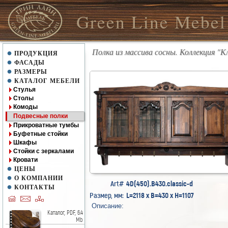
Green Line Mebel
Полка из массива сосны. Коллекция "К
ПРОДУКЦИЯ
ФАСАДЫ
РАЗМЕРЫ
КАТАЛОГ МЕБЕЛИ
Стулья
Столы
Комоды
Подвесные полки
Прикроватные тумбы
Буфетные стойки
Шкафы
Стойки с зеркалами
Кровати
ЦЕНЫ
О КОМПАНИИ
Art#
4D(450).B430.classic-d
КОНТАКТЫ
Размер, мм:
L=2118 x B=430 x H=1107
Описание:
Каталог, PDF, 6.4
Mb