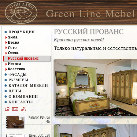
Green Line Mebel
РУССКИЙ ПРОВАНС
ПРОДУКЦИЯ
Зима
Красота русских полей!
Весна
Только натуральные и естественн
Лето
Осень
Русский прованс
Истоки
Классика
ФАСАДЫ
РАЗМЕРЫ
КАТАЛОГ МЕБЕЛИ
ЦЕНЫ
О КОМПАНИИ
КОНТАКТЫ
Каталог, PDF, 6.4
Mb
Цены, DOC, 0.86